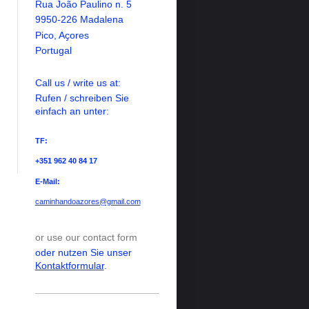
Rua Jo
ã
o Paulino n. 5
9950-226 Madalena
Pico, A
ҫ
ores
Portugal
Call us / write us at:
Rufen / schreiben Sie
einfach an unter:
TF:
+351 962 40 84 17
E-Mail:
caminhandoazores@gmail.com
or use our contact form
oder nutzen Sie unser
Kontaktformular
.