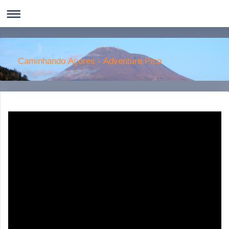
Caminhando Aҫores - Adventure Pico