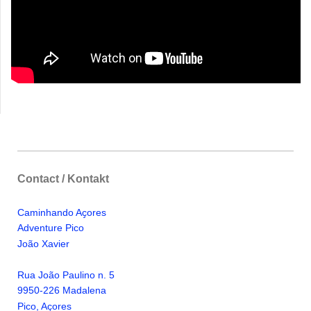
Contact / Kontakt
Caminhando Aҫores
Adventure Pico
Jo
ã
o Xavier
Rua Jo
ã
o Paulino n. 5
9950-226 Madalena
Pico, A
ҫ
ores