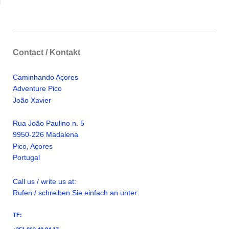
Contact / Kontakt
Caminhando Aҫores
Adventure Pico
Jo
ã
o Xavier
Rua Jo
ã
o Paulino n. 5
9950-226 Madalena
Pico, A
ҫ
ores
Portugal
Call us / write us at:
Rufen / schreiben Sie einfach an unter:
TF: