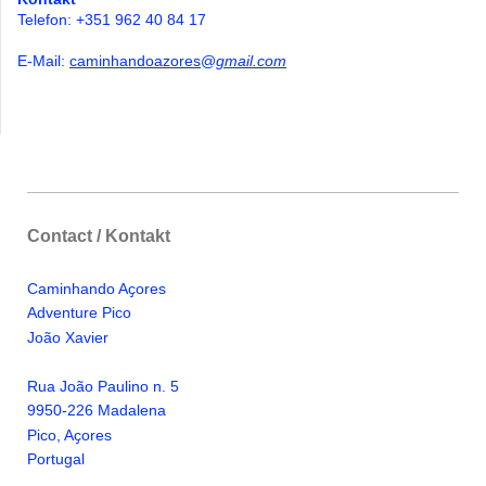
Telefon: +351 962 40 84 17
E-Mail:
caminhandoazores
@
gmail.com
Contact / Kontakt
Caminhando Aҫores
Adventure Pico
Jo
ã
o Xavier
Rua Jo
ã
o Paulino n. 5
9950-226 Madalena
Pico, A
ҫ
ores
Portugal