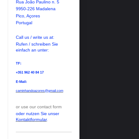
Rua Jo
ã
o Paulino n. 5
9950-226 Madalena
Pico, A
ҫ
ores
Portugal
Call us / write us at:
Rufen / schreiben Sie
einfach an unter:
TF:
+351 962 40 84 17
E-Mail:
caminhandoazores@gmail.com
or use our contact form
oder nutzen Sie unser
Kontaktformular
.