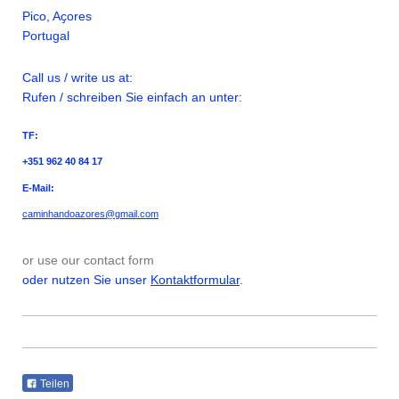
Pico, A
ҫ
ores
Portugal
Call us / write us at:
Rufen / schreiben Sie einfach an unter:
TF:
+351 962 40 84 17
E-Mail:
caminhandoazores@gmail.com
or use our contact form
oder nutzen Sie unser
Kontaktformular
.
Teilen